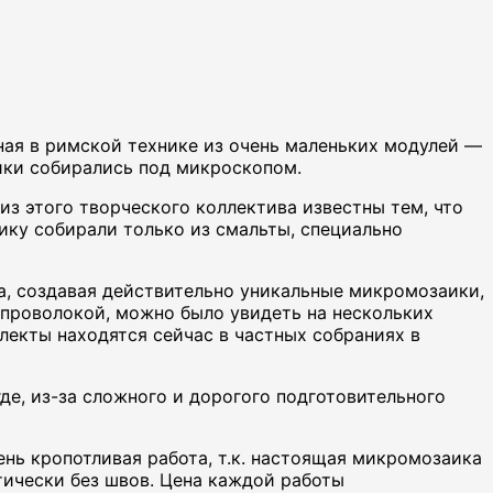
ная в римской технике из очень маленьких модулей —
аики собирались под микроскопом.
з этого творческого коллектива известны тем, что
ику собирали только из смальты, специально
а, создавая действительно уникальные микромозаики,
 проволокой, можно было увидеть на нескольких
екты находятся сейчас в частных собраниях в
де, из-за сложного и дорогого подготовительного
ень кропотливая работа, т.к. настоящая микромозаика
тически без швов. Цена каждой работы