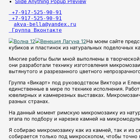
Slide Anything Popup Preview
 +7-917-525-90-91
 +7-917-525-90-91
akva-bella@yandex.ru
 Группа Вконтакте
На моем сайте предс
кубиков и пластинок из натуральных поделочных ка
Многие работы были мной выполнены в творческой 
они разработали технику изготовления микромозаи
вытянутого и разрезанного цветного непрозрачного
Группа «Викарт» под руководством Виктора и Елен
единственные в мире по технике исполнения. Рабо
ювелирных и камнерезных выставках. Микромозаичн
разных странах.
На данный момент римскую микромозаику из натура
этапа по подбору и нарезке камней на микромодули
Я собираю микромозаику как из камней, так и из с
собирается только под микроскопом, чтобы точно п